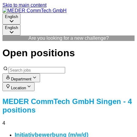
Skip to main content
English
English
Are you looking for a new challenge?
Open positions
Department
Location
MEDER CommTech GmbH Singen
- 4
positions
4
Initiativbewerbung (m/w/d)