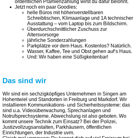
ordentlichen Prämienzahlung wirst du dafür belohnt.
Jetzt noch ein paar Goodies:
helle Büros mit höhenverstellbaren
Schreibtischen, Klimaanlage und 1A technischer
Ausstattung – vom Laptop bis zum Bildschirm.
Überdurchschnittlicher Zuschuss zur
Altersvorsorge
jährliche Sonderzahlungen
Parkplätze vor dem Haus. Kostenlos? Natürlich.
Wasser, Kaffee, Tee und Obst gehen auf‘s Haus.
Und: Wir haben eine Süßigkeitenbar!
Das sind wir
Wir sind ein sechzigköpfiges Unternehmen in Singen am
Hohentwiel und Standorten in Freiburg und Markdorf. Wir
installieren Kommunikations- und Sicherheitssysteme: das
sind u.a. Videoüberwachung, Sprechanlagen und
Notrufsprechsysteme. Abwechslung ist also geboten. Wo
kommt unsere Technik zum Einsatz? Bei der Polizei,
Justizvollzugsanstalten, Parkhäusern, öffentlichen
Einrichtungen, der Industrie uvm.